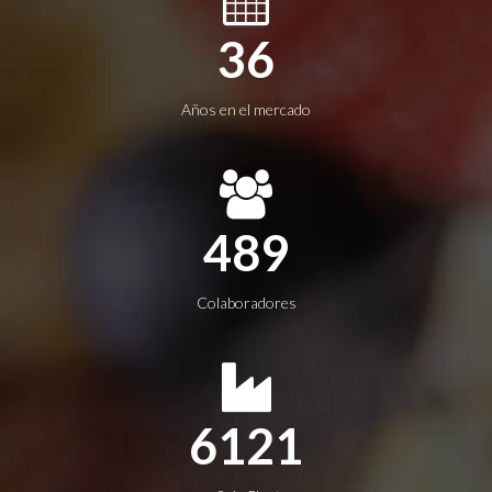
38
Años en el mercado
522
Colaboradores
6533